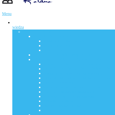
Menu
wiedza
POSTY ZDROWOTNE
WODA – NOŚNIK ŻYCIA
Wskaźniki idealnej wody
Woda plazmowa
SOKI / SMOOTHIE
PROJEKT: ORGANY WĄTROBA
ŻYWIENIE TERAPEUTYCZNE – PRZEPISY I
Zdrowe podejście do żywienia: 3 w 1
OGRÓDEK OWOCOWO – WARZYWN
Białka jajek – stan żołądka warunkuje ich s
Laktoza i kazeina w mleku krowim – efekt na
Enzymy Bołotowa
Ważne w okresie jesienno – zimowym
Hydroxymaślany a maślan sodu?
Zdrowszy jest chleb na zakwasie
Zakwas z buraków
Batony owsiano-jaglane
Pierniczki świąteczne – na choinkę
DOMOWY PROTOKÓŁ – ZATRZYMA INFEK