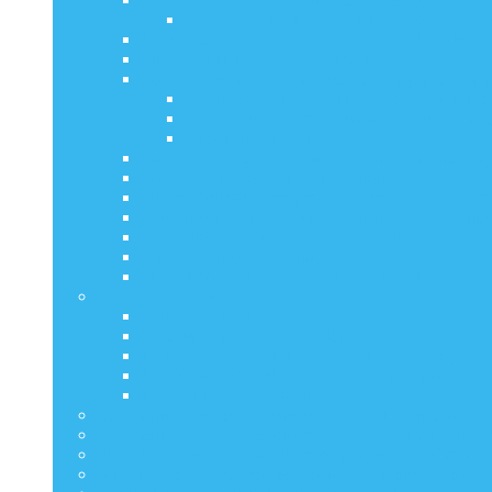
NOWY SYROP ANTYBIOTYKOWY N
ŁUSZCZYCA AZS ECZEMA STANY ZAPAL
Stres – Jelita a Autoimmunologia
Jak przeprowadzić kurację oczyszczającą usuwającą
Jak przeprowadzić kurację oczyszczającą us
Objawy oczyszczenia organizmu oraz reakcj
Droga do zdrowia
Jak wzmocnić swój organizm i zatrzymać infekcj
Jak pomóc sobie w przypadku alergii?
Obfite i bolesne miesiączki – jak sobie z nimi radz
Cholesterol. Dlaczego to, co ważne jest ukrywane
Czy wyleczenie infekcji pomoże wyleczyć Hashi
Naturalne anty-depresanty
Jodek Potasu “nierządu” czy Płyn Lugola?
HEALY TERAPIA CZĘSTOTLIWOŚCIOWA
Wypożycz Healy
Częstotliwości Twojego ciała
ELEKTROSTYMULACJA zmniejsza spastyczno
ELEKTROAKUPUNKTURA a bariera krew-mó
EKG i PPG w zasięgu ręki
Odwracanie procesów chorobowych Cz.1. Konflikty i 
Odwracanie procesów chorobowych cz.2. TECHN
Stymulacja nerwu błędnego metodą samouzdrawiania
Najważniejsze w odporności organizmu to środowisko 