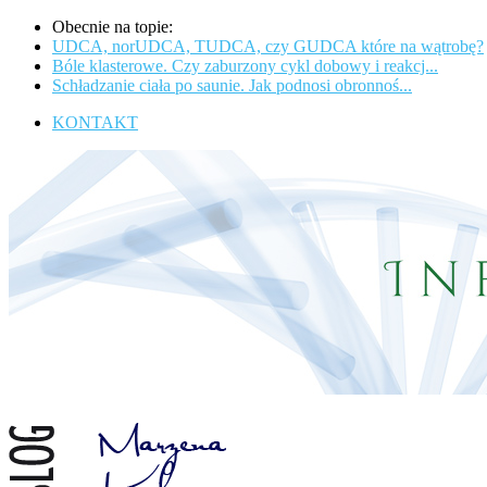
Obecnie na topie:
UDCA, norUDCA, TUDCA, czy GUDCA które na wątrobę?
Bóle klasterowe. Czy zaburzony cykl dobowy i reakcj...
Schładzanie ciała po saunie. Jak podnosi obronnoś...
KONTAKT