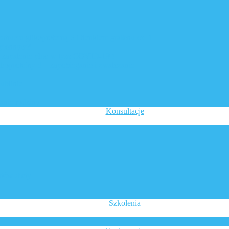
atruciu glikoproteiną S i tlenkiem grafenu cz. 1.
epiennym?
e zapalenie płuc w tym COVID-19 !
proteiny S – zapobieganie i zwalczanie
ublinie
anie rodziny
Konsultacje
tów diety
Szkolenia