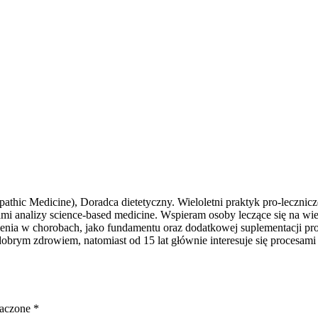
thic Medicine), Doradca dietetyczny. Wieloletni praktyk pro-leczniczej
iami analizy science-based medicine. Wspieram osoby leczące się na w
ia w chorobach, jako fundamentu oraz dodatkowej suplementacji produ
dobrym zdrowiem, natomiast od 15 lat głównie interesuje się procesam
naczone
*