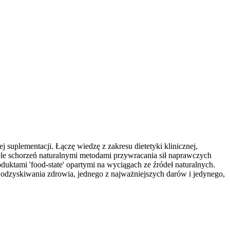
 suplementacji. Łączę wiedzę z zakresu dietetyki klinicznej,
iele schorzeń naturalnymi metodami przywracania sił naprawczych
ktami 'food-state' opartymi na wyciągach ze źródeł naturalnych.
i odzyskiwania zdrowia, jednego z najważniejszych darów i jedynego,