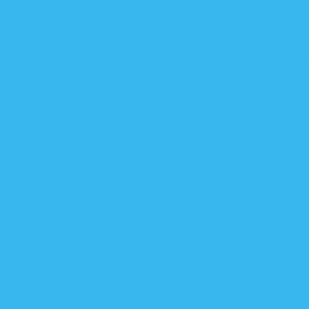
ATURA
NE SKÓRY
 złogi, zanieczyszczenia, grzyby, pasożyty, bakterie i usunąć przycz
uwającą złogi, zanieczyszczenia, grzyby, pasożyty, bakterie i usunąć 
a Jarischa-Herxheimera. Jak temu zapobiec?
ę w zarodku?
ić?
 ?
moto?
ść
zg
Emocje
IKA UWOLNIENIA EMOCJI
komórki