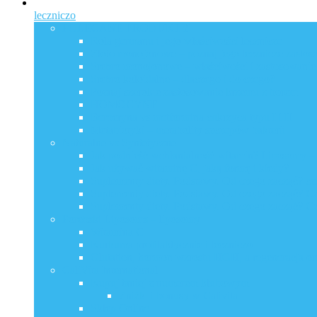
leczniczo
POLECANE PRODUKTY
Rola germanu i jego właściwości lecznicze
Złoto monojonowe – poznaj jego lecznicze zastos
Srebro monojonowe – właściwości i zastosowanie
Srebro koloidalne – dlaczego i do czego?
Poznaj szerokie zastosowanie krzemu z borem
HOMOCYNE
Berberyna vs metformina cukrzyca typu I i II
Metabiotyki – metabolity szczepów bakterii
Naturalne vs Syntetyczne
Jak podnieść wchłanialność witamin? Liposomy –
Jak używać witaminę C, jaką formę i kiedy?
Suplementy diety. Podstawy. Od czego zacząć? cz
Suplementy diety. Podstawy. Od czego zacząć? Cz
Suplementy diety. Podstawy. Od czego zacząć? Cz
Porebski Liposoms – liposomy
Witamina C
Kurkuma profilaktycznie i leczniczo
Glutation, hormon wzrostu HGH, a regeneracja 
CaliVita International
Kupuj taniej z numerem klubowym
Zniżki i bonusy w Calivita
Sklep Online