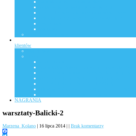
Naturalny antybiotyk na infekcje
Właściwości czosnku – ajoen i alicyna
Chlorofil z lucerny siewnej na ratunek przemęczen
Sok z super odżywczych owoców na jesień
Współpraca
Warsztaty
Zioła, które odmieniły moje życie
klientów
Współpraca
Historie
Moja historia
Autoagresja | Autoimmunologia i przewlekły ból
Drżenie ciała – szukaj przyczyny. Studium przyp
WYGRYWAĆ Z ENDOMETRIOZĄ cz.1
WYGRYWAĆ Z ENDOMETRIOZĄ cz.2
Jak wesprzeć zdrowie dziecka po NOP-ie poszcz
Droga do zdrowia dzięki odrobaczaniu
NAGRANIA
warsztaty-Balicki-2
Marzena_Kolano
|
16 lipca 2014
|
|
Brak komentarzy
Facebook