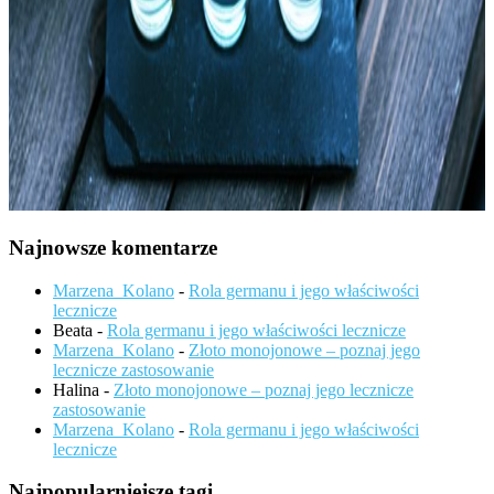
Najnowsze komentarze
Marzena_Kolano
-
Rola germanu i jego właściwości
lecznicze
Beata
-
Rola germanu i jego właściwości lecznicze
Marzena_Kolano
-
Złoto monojonowe – poznaj jego
lecznicze zastosowanie
Halina
-
Złoto monojonowe – poznaj jego lecznicze
zastosowanie
Marzena_Kolano
-
Rola germanu i jego właściwości
lecznicze
Najpopularniejsze tagi