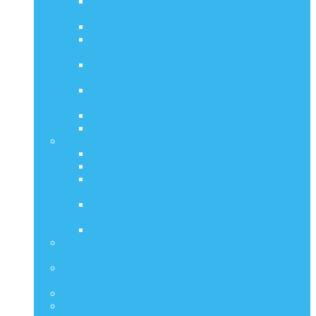
Jak wzmocnić swój organizm i zatrzymać
infekcję w zarodku?
Jak pomóc sobie w przypadku alergii?
Obfite i bolesne miesiączki – jak sobie z nimi
radzić?
Cholesterol. Dlaczego to, co ważne jest
ukrywane ?
Czy wyleczenie infekcji pomoże wyleczyć
Hashimoto?
Naturalne anty-depresanty
Jodek Potasu “nierządu” czy Płyn Lugola?
HEALY TERAPIA CZĘSTOTLIWOŚCIOWA
Wypożycz Healy
Częstotliwości Twojego ciała
ELEKTROSTYMULACJA zmniejsza
spastyczność
ELEKTROAKUPUNKTURA a bariera krew-
mózg
EKG i PPG w zasięgu ręki
Odwracanie procesów chorobowych Cz.1. Konflikty i
Emocje
Odwracanie procesów chorobowych cz.2.
TECHNIKA UWOLNIENIA EMOCJI
Stymulacja nerwu błędnego metodą samouzdrawiania
Najważniejsze w odporności organizmu to środowisko