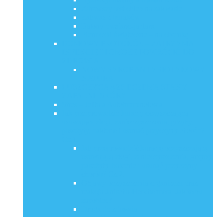
Zdrowszy jest chleb na zakwasie
Zakwas z buraków
Batony owsiano-jaglane
Pierniczki świąteczne – na choinkę
DOMOWY PROTOKÓŁ – ZATRZYMA
INFEKCJĘ I POMOŻE POWRÓCIĆ DO
ZDROWIA
NOWY SYROP ANTYBIOTYKOWY
NATURA
ŁUSZCZYCA AZS ECZEMA STANY
ZAPALNE SKÓRY
Stres – Jelita a Autoimmunologia
Jak przeprowadzić kurację oczyszczającą
usuwającą złogi, zanieczyszczenia, grzyby,
pasożyty, bakterie i usunąć przyczyny chorób?
Cz.1.
Jak przeprowadzić kurację oczyszczającą
usuwającą złogi, zanieczyszczenia, grzyby,
pasożyty, bakterie i usunąć przyczyny
chorób? Cz.2.
Objawy oczyszczenia organizmu oraz
reakcja Jarischa-Herxheimera. Jak temu
zapobiec?
Droga do zdrowia