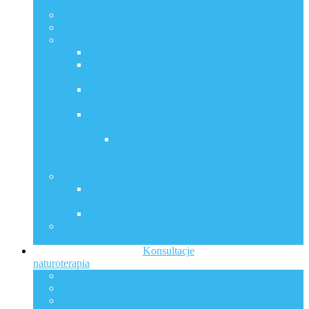
komórki
Sposoby na nadwrażliwość elektromagnetyczną
GCMAF w onkologii Cz. 1.
Czy obawiasz się szczepień? Co zrobić?
Szczepienia są bezpieczne, bo …?
Protokół – co możemy zrobić profilaktycznie i po
zatruciu glikoproteiną S i tlenkiem grafenu cz. 1.
Jak wesprzeć zdrowie dziecka po NOP-ie
poszczepiennym?
Lekarze apelują ! Skuteczne metody
zmniejszające zapalenie płuc w tym COVID-19 !
COVID-19 jako SARS-CoV-2 z mutacją
glikoproteiny S – zapobieganie i
zwalczanie
Jerzy Zięba w Dublinie
Usuwaj przyczynę, nie chorobę – Jerzy Zięba w
Dublinie
Nagranie z wykładu Jerzego Zięby w Dublinie
Skuteczna antykoncepcja bez tabletek i naturalne
planowanie rodziny
Konsultacje
naturoterapia
Konsultacje
Oferta Cennik
Transformacja I Mentoring Indywidualny