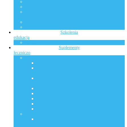
Mentoring IP Nutrition ACADEMY
Mastermind On-line
Grupa wsparcia – Pro-zdrowotne zastosowanie
suplementów diety
Klienci anglojęzyczni
SUBSKRYBUJ
Szkolenia
edukacja
SZKOLENIE HEALY BASIC
Suplementy
leczniczo
POLECANE PRODUKTY
Rola germanu i jego właściwości lecznicze
Złoto monojonowe – poznaj jego lecznicze
zastosowanie
Srebro monojonowe – właściwości i
zastosowanie
Srebro koloidalne – dlaczego i do czego?
Poznaj szerokie zastosowanie krzemu z borem
HOMOCYNE
Berberyna vs metformina cukrzyca typu I i II
Metabiotyki – metabolity szczepów bakterii
Naturalne vs Syntetyczne
Jak podnieść wchłanialność witamin? Liposomy
– oto odpowiedź