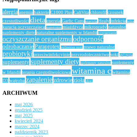
alergia
anemia
bakterie
C1000 Plus
CaliVita
chlorofil
czosnek
dieta
częstotliwości
energia
Garlic Caps
Healy
infekcja
graviola
jelita
kuracja oczyszczająca
miażdżyca
mikroprądy
naturalne
mangostan
suplementy diety
naturalne suplementy w Irlandii
oczyszczanie
oczyszczanie organizmu
odporność
odrobaczanie
Paraprotex
prawo naturalne
polinesian noni
probiotyki
przeciwinfekcyjnie
przyrodolecznictwo
soki
styl życia
suplementy diety
suplementy
suplementy
suplementy naturalne
witamina c
w Irlandii
terapia częstotliwościowa
witamina
zapalenie
zdrowie
zioła
D3
wątroba
złogi
ARCHIWUM
maj 2026
grudzień 2025
maj 2025
kwiecień 2024
marzec 2024
październik 2023