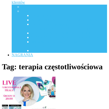
klientów
Współpraca
Historie
Moja historia
Autoagresja | Autoimmunologia i przewlekły ból
Drżenie ciała – szukaj przyczyny. Studium
przypadku – wypowiedź podopiecznej.
WYGRYWAĆ Z ENDOMETRIOZĄ cz.1
WYGRYWAĆ Z ENDOMETRIOZĄ cz.2
Jak wesprzeć zdrowie dziecka po NOP-ie
poszczepiennym?
Droga do zdrowia dzięki odrobaczaniu
NAGRANIA
Tag:
terapia częstotliwościowa