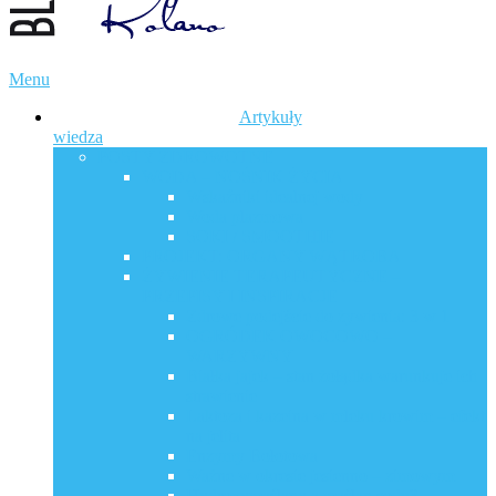
Menu
Artykuły
wiedza
POSTY ZDROWOTNE
WODA – NOŚNIK ŻYCIA
Wskaźniki idealnej wody
Woda plazmowa
SOKI / SMOOTHIE
PROJEKT: ORGANY WĄTROBA
ŻYWIENIE TERAPEUTYCZNE –
PRZEPISY I INSPIRACJE
Zdrowe podejście do żywienia: 3 w 1
OGRÓDEK OWOCOWO –
WARZYWNY
Białka jajek – stan żołądka warunkuje ich
strawienie
Laktoza i kazeina w mleku krowim – efekt
na jelita
Enzymy Bołotowa
Ważne w okresie jesienno – zimowym
Hydroxymaślany a maślan sodu?