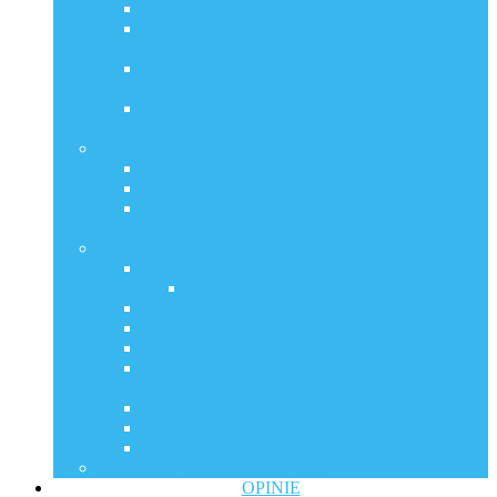
Jak używać witaminę C, jaką formę i kiedy?
Suplementy diety. Podstawy. Od czego zacząć?
cz.1.
Suplementy diety. Podstawy. Od czego zacząć?
Cz. 2
Suplementy diety. Podstawy. Od czego zacząć?
Cz. 3
Porebski Liposoms – liposomy
Witamina C
Kurkuma profilaktycznie i leczniczo
Glutation, hormon wzrostu HGH, a regeneracja
organizmu – Natural HGH Support
CaliVita International
Kupuj taniej z numerem klubowym
Zniżki i bonusy w Calivita
Sklep Online
Naturalny antybiotyk na infekcje
Właściwości czosnku – ajoen i alicyna
Chlorofil z lucerny siewnej na ratunek
przemęczeniu
Sok z super odżywczych owoców na jesień
Współpraca
Warsztaty
Zioła, które odmieniły moje życie
OPINIE