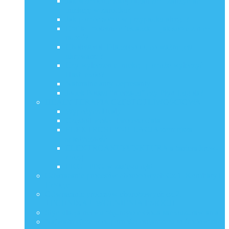
Jak wzmocnić swój organizm i zatrzymać
infekcję w zarodku?
Jak pomóc sobie w przypadku alergii?
Obfite i bolesne miesiączki – jak sobie z nimi
radzić?
Cholesterol. Dlaczego to, co ważne jest
ukrywane ?
Czy wyleczenie infekcji pomoże wyleczyć
Hashimoto?
Naturalne anty-depresanty
Jodek Potasu “nierządu” czy Płyn Lugola?
HEALY TERAPIA CZĘSTOTLIWOŚCIOWA
Wypożycz Healy
Częstotliwości Twojego ciała
ELEKTROSTYMULACJA zmniejsza
spastyczność
ELEKTROAKUPUNKTURA a bariera krew-
mózg
EKG i PPG w zasięgu ręki
Odwracanie procesów chorobowych Cz.1. Konflikty i
Emocje
Odwracanie procesów chorobowych cz.2.
TECHNIKA UWOLNIENIA EMOCJI
Stymulacja nerwu błędnego metodą samouzdrawiania
Najważniejsze w odporności organizmu to środowisko