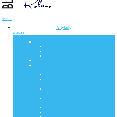
Menu
Artykuły
wiedza
POSTY ZDROWOTNE
WODA – NOŚNIK ŻYCIA
Wskaźniki idealnej wody
Woda plazmowa
SOKI / SMOOTHIE
PROJEKT: ORGANY WĄTROBA
ŻYWIENIE TERAPEUTYCZNE –
PRZEPISY I INSPIRACJE
Zdrowe podejście do żywienia: 3 w 1
OGRÓDEK OWOCOWO –
WARZYWNY
Białka jajek – stan żołądka warunkuje ich
strawienie
Laktoza i kazeina w mleku krowim – efekt
na jelita
Enzymy Bołotowa
Ważne w okresie jesienno – zimowym
Hydroxymaślany a maślan sodu?