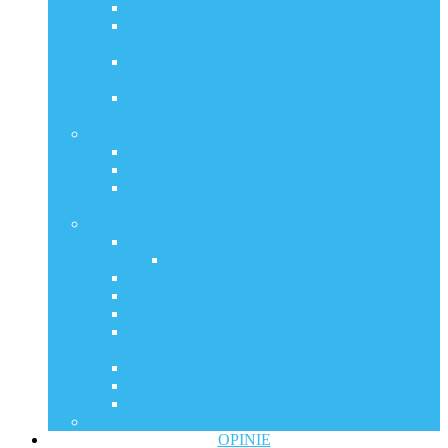
Jak używać witaminę C, jaką formę i kiedy?
Suplementy diety. Podstawy. Od czego zacząć?
cz.1.
Suplementy diety. Podstawy. Od czego zacząć?
Cz. 2
Suplementy diety. Podstawy. Od czego zacząć?
Cz. 3
Porebski Liposoms – liposomy
Witamina C
Kurkuma profilaktycznie i leczniczo
Glutation, hormon wzrostu HGH, a regeneracja
organizmu – Natural HGH Support
CaliVita International
Kupuj taniej z numerem klubowym
Zniżki i bonusy w Calivita
Sklep Online
Naturalny antybiotyk na infekcje
Właściwości czosnku – ajoen i alicyna
Chlorofil z lucerny siewnej na ratunek
przemęczeniu
Sok z super odżywczych owoców na jesień
Współpraca
Warsztaty
Zioła, które odmieniły moje życie
OPINIE