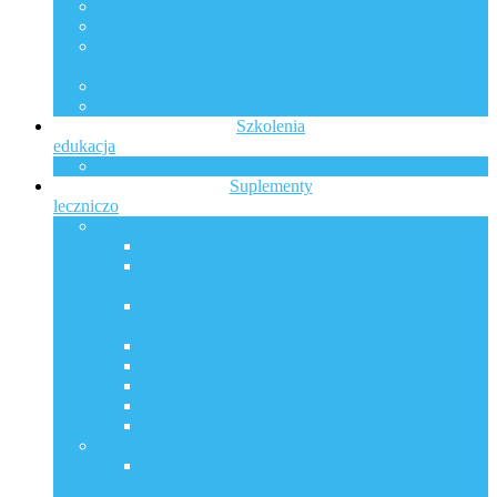
Mentoring IP Nutrition ACADEMY
Mastermind On-line
Grupa wsparcia – Pro-zdrowotne zastosowanie
suplementów diety
Klienci anglojęzyczni
SUBSKRYBUJ
Szkolenia
edukacja
SZKOLENIE HEALY BASIC
Suplementy
leczniczo
POLECANE PRODUKTY
Rola germanu i jego właściwości lecznicze
Złoto monojonowe – poznaj jego lecznicze
zastosowanie
Srebro monojonowe – właściwości i
zastosowanie
Srebro koloidalne – dlaczego i do czego?
Poznaj szerokie zastosowanie krzemu z borem
HOMOCYNE
Berberyna vs metformina cukrzyca typu I i II
Metabiotyki – metabolity szczepów bakterii
Naturalne vs Syntetyczne
Jak podnieść wchłanialność witamin? Liposomy
– oto odpowiedź