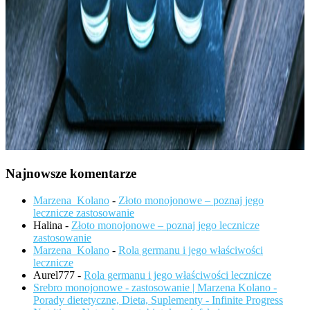
Najnowsze komentarze
Marzena_Kolano
-
Złoto monojonowe – poznaj jego
lecznicze zastosowanie
Halina
-
Złoto monojonowe – poznaj jego lecznicze
zastosowanie
Marzena_Kolano
-
Rola germanu i jego właściwości
lecznicze
Aurel777
-
Rola germanu i jego właściwości lecznicze
Srebro monojonowe - zastosowanie | Marzena Kolano -
Porady dietetyczne, Dieta, Suplementy - Infinite Progress