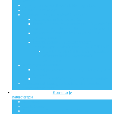
komórki
Sposoby na nadwrażliwość elektromagnetyczną
GCMAF w onkologii Cz. 1.
Czy obawiasz się szczepień? Co zrobić?
Szczepienia są bezpieczne, bo …?
Protokół – co możemy zrobić profilaktycznie i po
zatruciu glikoproteiną S i tlenkiem grafenu cz. 1.
Jak wesprzeć zdrowie dziecka po NOP-ie
poszczepiennym?
Lekarze apelują ! Skuteczne metody
zmniejszające zapalenie płuc w tym COVID-19 !
COVID-19 jako SARS-CoV-2 z mutacją
glikoproteiny S – zapobieganie i
zwalczanie
Jerzy Zięba w Dublinie
Usuwaj przyczynę, nie chorobę – Jerzy Zięba w
Dublinie
Nagranie z wykładu Jerzego Zięby w Dublinie
Skuteczna antykoncepcja bez tabletek i naturalne
planowanie rodziny
Konsultacje
naturoterapia
Konsultacje
Oferta Cennik
Transformacja I Mentoring Indywidualny