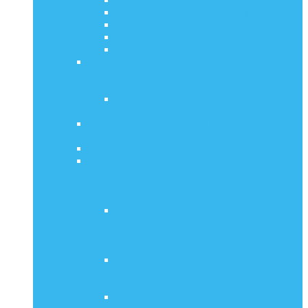
Zdrowszy jest chleb na zakwasie
Zakwas z buraków
Batony owsiano-jaglane
Pierniczki świąteczne – na choinkę
DOMOWY PROTOKÓŁ – ZATRZYMA
INFEKCJĘ I POMOŻE POWRÓCIĆ DO
ZDROWIA
NOWY SYROP ANTYBIOTYKOWY
NATURA
ŁUSZCZYCA AZS ECZEMA STANY
ZAPALNE SKÓRY
Stres – Jelita a Autoimmunologia
Jak przeprowadzić kurację oczyszczającą
usuwającą złogi, zanieczyszczenia, grzyby,
pasożyty, bakterie i usunąć przyczyny chorób?
Cz.1.
Jak przeprowadzić kurację oczyszczającą
usuwającą złogi, zanieczyszczenia, grzyby,
pasożyty, bakterie i usunąć przyczyny
chorób? Cz.2.
Objawy oczyszczenia organizmu oraz
reakcja Jarischa-Herxheimera. Jak temu
zapobiec?
Droga do zdrowia