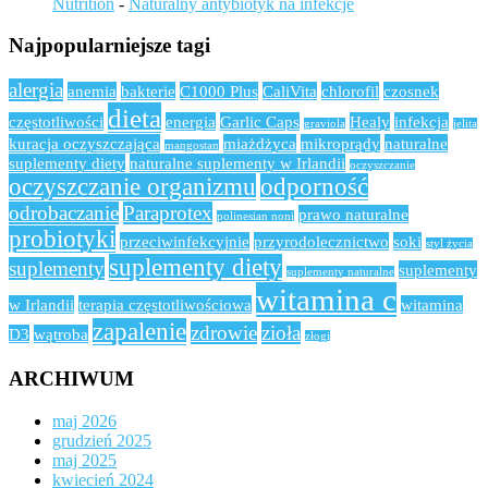
Nutrition
-
Naturalny antybiotyk na infekcje
Najpopularniejsze tagi
alergia
anemia
bakterie
C1000 Plus
CaliVita
chlorofil
czosnek
dieta
częstotliwości
energia
Garlic Caps
Healy
infekcja
graviola
jelita
kuracja oczyszczająca
miażdżyca
mikroprądy
naturalne
mangostan
suplementy diety
naturalne suplementy w Irlandii
oczyszczanie
oczyszczanie organizmu
odporność
odrobaczanie
Paraprotex
prawo naturalne
polinesian noni
probiotyki
przeciwinfekcyjnie
przyrodolecznictwo
soki
styl życia
suplementy diety
suplementy
suplementy
suplementy naturalne
witamina c
w Irlandii
terapia częstotliwościowa
witamina
zapalenie
zdrowie
zioła
D3
wątroba
złogi
ARCHIWUM
maj 2026
grudzień 2025
maj 2025
kwiecień 2024