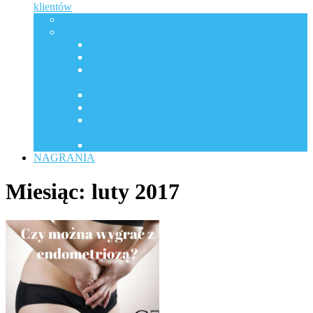
klientów
Współpraca
Historie
Moja historia
Autoagresja | Autoimmunologia i przewlekły ból
Drżenie ciała – szukaj przyczyny. Studium
przypadku – wypowiedź podopiecznej.
WYGRYWAĆ Z ENDOMETRIOZĄ cz.1
WYGRYWAĆ Z ENDOMETRIOZĄ cz.2
Jak wesprzeć zdrowie dziecka po NOP-ie
poszczepiennym?
Droga do zdrowia dzięki odrobaczaniu
NAGRANIA
Miesiąc:
luty 2017