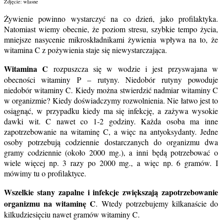
Zdjęcie: własne
Żywienie powinno wystarczyć na co dzień, jako profilaktyka.
Natomiast wiemy obecnie, że poziom stresu, szybkie tempo życia,
mniejsze nasycenie mikroskładnikami żywienia wpływa na to, że
witamina C z pożywienia staje się niewystarczająca.
Witamina C
rozpuszcza się w wodzie i jest przyswajana w
obecności witaminy P – rutyny. Niedobór rutyny powoduje
niedobór witaminy C. Kiedy można stwierdzić nadmiar witaminy C
w organizmie? Kiedy doświadczymy rozwolnienia. Nie łatwo jest to
osiągnąć, w przypadku kiedy ma się infekcję, a zażywa wysokie
dawki wit. C nawet co 1-2 godziny. Każda osoba ma inne
zapotrzebowanie na witaminę C, a więc na antyoksydanty. Jedne
osoby potrzebują codziennie dostarczanych do organizmu dwa
gramy codziennie (około 2000 mg.), a inni będą potrzebować o
wiele więcej np. 3 razy po 2000 mg., a więc np. 6 gramów. I
mówimy tu o profilaktyce.
Wszelkie stany zapalne i infekcje
zwiększają zapotrzebowanie
organizmu na witaminę C
. Wtedy potrzebujemy kilkanaście do
kilkudziesięciu nawet gramów witaminy C.