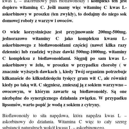
kompleks ten jest
kwas L – askorbinowy plus bioflawonoidy i
dopiero witaminą C. Jeśli mamy więc witaminę C kwas L-
askorbinowy w proszku (ten zwykły), to dodajmy do niego sok
domowej roboty z warzyw i owoców.
O wiele korzystniejsze jest przyjmowanie 200mg-500mg.
jednorazowo witaminy C jako kompleksu kwasu L-
askorbinowego z bioflawonoidami częściej (nawet kilka razy
dziennie) lub rzadziej wyższe dawki 500mg-1000mg. witaminy
C kompleksu z bioflawonoidami. Sięgnij po sam kwas L-
askorbinowy w żelu, w proszku w przypadku choroby ( w
znacznie wyższych dawkach ), kiedy Twój organizm potrzebuje
kilkanaście do kilkudziesięciu tysięcy gram wit C, ale również
kiedy po taką wit. C sięgniesz, zmieszaj ją z sokiem warzywno –
owocowym, w którym zawarte są bioflawonoidy. Są one
niezbędne do synergicznego działania związku. W przypadku
lipsomów, warto popić je wodą z sokiem z cytryny.
Bioflawonoidy to siła napędowa, która napędza kwas L –
askorbinowy do działania. Witamina C więc to cały szereg
substancji naturalnych wokół kwasu L – askorbinowego.