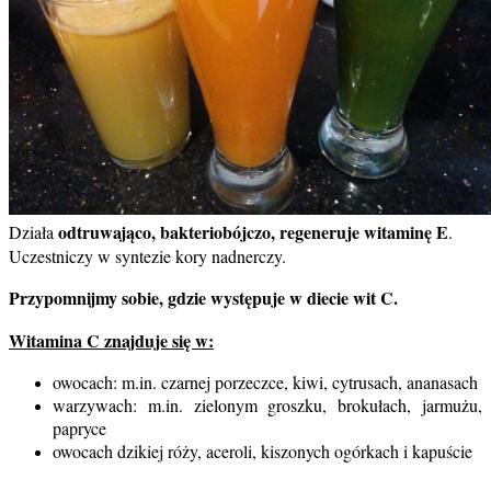
odtruwająco, bakteriobójczo, regeneruje witaminę E
Działa
.
Uczestniczy w syntezie kory nadnerczy.
Przypomnijmy sobie, gdzie występuje w diecie wit C.
Witamina C znajduje się w:
owocach: m.in. czarnej porzeczce, kiwi, cytrusach, ananasach
warzywach: m.in. zielonym groszku, brokułach, jarmużu,
papryce
owocach dzikiej róży, aceroli, kiszonych ogórkach i kapuście