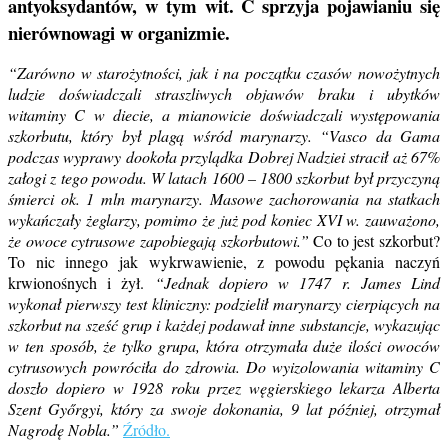
antyoksydantów, w tym wit. C sprzyja pojawianiu się
nierównowagi w organizmie.
“Zarówno w starożytności, jak i na początku czasów nowożytnych
ludzie doświadczali straszliwych objawów braku i ubytków
witaminy C w diecie, a mianowicie doświadczali występowania
szkorbutu, który był plagą wśród marynarzy. “Vasco da Gama
podczas wyprawy dookoła przylądka Dobrej Nadziei stracił aż 67%
załogi z tego powodu. W latach 1600 – 1800 szkorbut był przyczyną
śmierci ok. 1 mln marynarzy. Masowe zachorowania na statkach
wykańczały żeglarzy, pomimo że już pod koniec XVI w. zauważono,
że owoce cytrusowe zapobiegają szkorbutowi.”
Co to jest szkorbut?
To nic innego jak wykrwawienie, z powodu pękania naczyń
krwionośnych i żył.
“Jednak dopiero w 1747 r. James Lind
wykonał pierwszy test kliniczny: podzielił marynarzy cierpiących na
szkorbut na sześć grup i każdej podawał inne substancje, wykazując
w ten sposób, że tylko grupa, która otrzymała duże ilości owoców
cytrusowych powróciła do zdrowia. Do wyizolowania witaminy C
doszło dopiero w 1928 roku przez węgierskiego lekarza Alberta
Szent Győrgyi, który za swoje dokonania, 9 lat później, otrzymał
Nagrodę Nobla.”
Źródło.