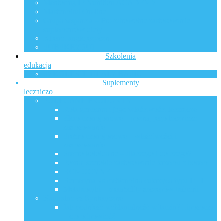
Mentoring IP Nutrition ACADEMY
Mastermind On-line
Grupa wsparcia – Pro-zdrowotne zastosowanie
suplementów diety
Klienci anglojęzyczni
SUBSKRYBUJ
Szkolenia
edukacja
SZKOLENIE HEALY BASIC
Suplementy
leczniczo
POLECANE PRODUKTY
Rola germanu i jego właściwości lecznicze
Złoto monojonowe – poznaj jego lecznicze
zastosowanie
Srebro monojonowe – właściwości i
zastosowanie
Srebro koloidalne – dlaczego i do czego?
Poznaj szerokie zastosowanie krzemu z borem
HOMOCYNE
Berberyna vs metformina cukrzyca typu I i II
Metabiotyki – metabolity szczepów bakterii
Naturalne vs Syntetyczne
Jak podnieść wchłanialność witamin? Liposomy
– oto odpowiedź