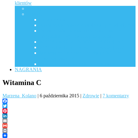
klientów
Współpraca
Historie
Moja historia
Autoagresja | Autoimmunologia i przewlekły ból
Drżenie ciała – szukaj przyczyny. Studium
przypadku – wypowiedź podopiecznej.
WYGRYWAĆ Z ENDOMETRIOZĄ cz.1
WYGRYWAĆ Z ENDOMETRIOZĄ cz.2
Jak wesprzeć zdrowie dziecka po NOP-ie
poszczepiennym?
Droga do zdrowia dzięki odrobaczaniu
NAGRANIA
Witamina C
Marzena_Kolano
|
6 października 2015
|
Zdrowie
|
7 komentarzy
Facebook
Twitter
Pinterest
LinkedIn
Email
Gmail
Print