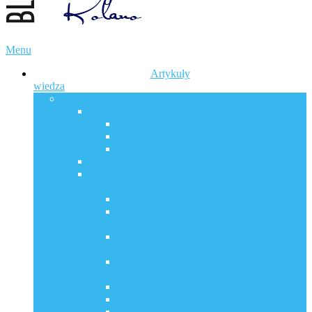
Menu
Artykuły
wiedza
POSTY ZDROWOTNE
WODA – NOŚNIK ŻYCIA
Wskaźniki idealnej wody
Woda plazmowa
SOKI / SMOOTHIE
PROJEKT: ORGANY WĄTROBA
ŻYWIENIE TERAPEUTYCZNE –
PRZEPISY I INSPIRACJE
Zdrowe podejście do żywienia: 3 w 1
OGRÓDEK OWOCOWO –
WARZYWNY
Białka jajek – stan żołądka warunkuje ich
strawienie
Laktoza i kazeina w mleku krowim – efekt
na jelita
Enzymy Bołotowa
Ważne w okresie jesienno – zimowym
Hydroxymaślany a maślan sodu?