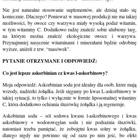
Nie jest naturalne stosowanie suplementów, ale dzisiaj stało się
koniecznie. Dlaczego? Ponieważ w masowej produkcji nie ma takiej
możliwości, by owoce czy warzywa miały wysoką podaż witamin,
w tym witaminy C. Dodatkowo radzę znaleźć sobie ulubiony targ,
na którym można znaleźć ekologiczne owoce i warzywa.
Przynajmniej nasycenie witaminami i minerałami będzie odrobinę
wyższe, aniżeli z tzw. “masówek”.
PYTANIE OTRZYMANE I ODPOWIEDŹ:
Co jest lepsze askorbinian cz kwas l-askorbinowy?
Moja odpowiedź: Askorbinian sodu jest idealny dla osób, które mają
wrzody, nadżerki żołądka. Jeśli sięgamy po kwas L-askorbinowy w
takiej sytuacji, to tylko i wyłącznie w formie liposomalnej witaminy
C, która dodatkowo ochrania śluzówkę żołądka i ją regeneruje.
Askobinian sodu – sól sodowa kwasu l-askorbinowego ( kwas
askorbinowy + wodorowęglan sodu ) nie podrażnia śluzówki,
natomiast trzeba pamiętać, że zobojętni kwas solny w żołądku,
dlatego nigdy nie powinno się od razu po nim jeść, bo efekt