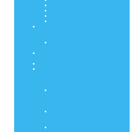
Zdrowszy jest chleb na zakwasie
Zakwas z buraków
Batony owsiano-jaglane
Pierniczki świąteczne – na choinkę
DOMOWY PROTOKÓŁ – ZATRZYMA
INFEKCJĘ I POMOŻE POWRÓCIĆ DO
ZDROWIA
NOWY SYROP ANTYBIOTYKOWY
NATURA
ŁUSZCZYCA AZS ECZEMA STANY
ZAPALNE SKÓRY
Stres – Jelita a Autoimmunologia
Jak przeprowadzić kurację oczyszczającą
usuwającą złogi, zanieczyszczenia, grzyby,
pasożyty, bakterie i usunąć przyczyny chorób?
Cz.1.
Jak przeprowadzić kurację oczyszczającą
usuwającą złogi, zanieczyszczenia, grzyby,
pasożyty, bakterie i usunąć przyczyny
chorób? Cz.2.
Objawy oczyszczenia organizmu oraz
reakcja Jarischa-Herxheimera. Jak temu
zapobiec?
Droga do zdrowia