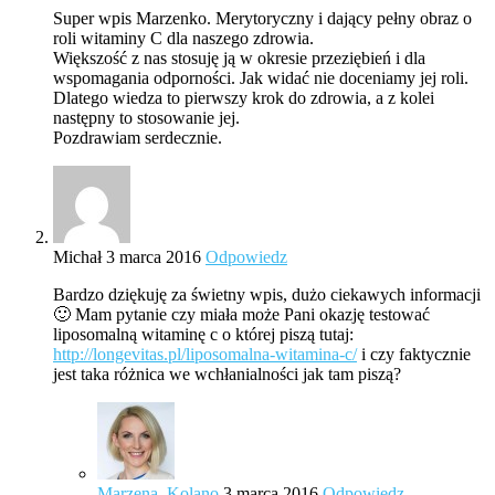
Super wpis Marzenko. Merytoryczny i dający pełny obraz o
roli witaminy C dla naszego zdrowia.
Większość z nas stosuję ją w okresie przeziębień i dla
wspomagania odporności. Jak widać nie doceniamy jej roli.
Dlatego wiedza to pierwszy krok do zdrowia, a z kolei
następny to stosowanie jej.
Pozdrawiam serdecznie.
Michał
3 marca 2016
Odpowiedz
Bardzo dziękuję za świetny wpis, dużo ciekawych informacji
🙂 Mam pytanie czy miała może Pani okazję testować
liposomalną witaminę c o której piszą tutaj:
http://longevitas.pl/liposomalna-witamina-c/
i czy faktycznie
jest taka różnica we wchłanialności jak tam piszą?
Marzena_Kolano
3 marca 2016
Odpowiedz