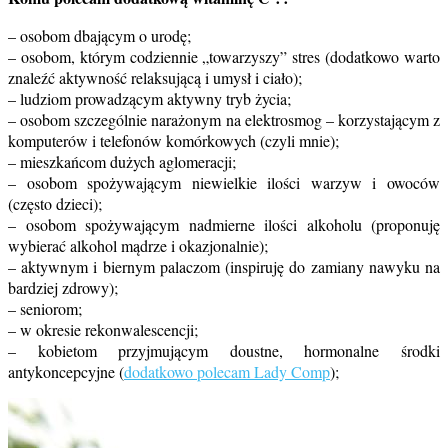
– osobom dbającym o urodę;
– osobom, którym codziennie „towarzyszy” stres (dodatkowo warto
znaleźć aktywność relaksującą i umysł i ciało);
– ludziom prowadzącym aktywny tryb życia;
– osobom szczególnie narażonym na elektrosmog – korzystającym z
komputerów i telefonów komórkowych (czyli mnie);
– mieszkańcom dużych aglomeracji;
– osobom spożywającym niewielkie ilości warzyw i owoców
(często dzieci);
– osobom spożywającym nadmierne ilości alkoholu (proponuję
wybierać alkohol mądrze i okazjonalnie);
– aktywnym i biernym palaczom (inspiruję do zamiany nawyku na
bardziej zdrowy);
– seniorom;
– w okresie rekonwalescencji;
– kobietom przyjmującym doustne, hormonalne środki
antykoncepcyjne (
dodatkowo polecam Lady Comp
);