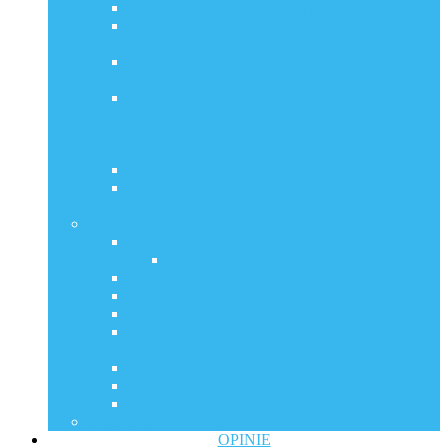
Jak używać witaminę C, jaką formę i kiedy?
Suplementy diety. Podstawy. Od czego zacząć?
cz.1.
Suplementy diety. Podstawy. Od czego zacząć?
Cz. 2
Suplementy diety. Podstawy. Od czego zacząć?
Cz. 3
Porebski Liposoms – liposomy
Witamina C
Kurkuma profilaktycznie i leczniczo
Glutation, hormon wzrostu HGH, a regeneracja
organizmu – Natural HGH Support
CaliVita International
Kupuj taniej z numerem klubowym
Zniżki i bonusy w Calivita
Sklep Online
Naturalny antybiotyk na infekcje
Właściwości czosnku – ajoen i alicyna
Chlorofil z lucerny siewnej na ratunek
przemęczeniu
Sok z super odżywczych owoców na jesień
Współpraca
Warsztaty
Zioła, które odmieniły moje życie
OPINIE