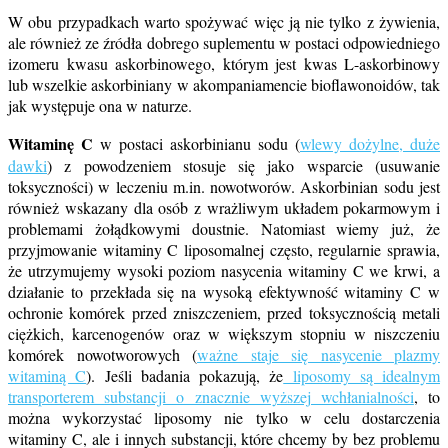
W obu przypadkach warto spożywać więc ją nie tylko z żywienia,
ale również ze źródła dobrego suplementu w postaci odpowiedniego
izomeru kwasu askorbinowego, którym jest kwas L-askorbinowy
lub wszelkie askorbiniany w akompaniamencie bioflawonoidów, tak
jak występuje ona w naturze.
Witaminę C
w postaci askorbinianu sodu (
wlewy dożylne, duże
dawki
) z powodzeniem stosuje się jako wsparcie (usuwanie
toksyczności) w leczeniu m.in. nowotworów. Askorbinian sodu jest
również wskazany dla osób z wrażliwym układem pokarmowym i
problemami żołądkowymi doustnie. Natomiast wiemy już, że
przyjmowanie witaminy C liposomalnej często, regularnie sprawia,
że utrzymujemy wysoki poziom nasycenia witaminy C we krwi, a
działanie to przekłada się na wysoką efektywność witaminy C w
ochronie komórek przed zniszczeniem, przed toksycznością metali
ciężkich, karcenogenów oraz w większym stopniu w niszczeniu
komórek nowotworowych (
ważne staje się nasycenie plazmy
witaminą C
). Jeśli badania pokazują, że
liposomy są idealnym
transporterem substancji o znacznie wyższej wchłanialności
, to
można wykorzystać liposomy nie tylko w celu dostarczenia
witaminy C, ale i innych substancji, które chcemy by bez problemu