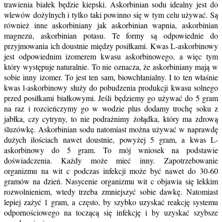
trawienia białek będzie kiepski. Askorbinian sodu idealny jest do
wlewów dożylnych i tylko taki powinno się w tym c
elu używać. Są
również inne askorbiniany jak askorbinian wapnia, askorbinian
magnezu, askorbinian potasu. Te formy są odpowiednie do
przyjmowania ich doustnie między posiłkami. Kwas L-askorbinowy
jest odpowiednim izomerem kwasu askorbinowego, a więc tym
który występuje naturalnie. To nie oznacza, że askorbiniany mają w
sobie inny izomer. To jest ten sam, biowchłanialny. I to ten właśnie
kwas l-askorbinowy służy do pobudzenia produkcji kwasu solnego
przed posiłkami białkowymi. Jeśli będziemy go używać do 5 gram
na raz i rozcieńczymy go w wodzie plus dodamy trochę soku z
jabłka, czy cytryny, to nie podrażnimy żołądka, który ma zdrową
śluzówkę. Askorbinian sodu natomiast można używać w naprawdę
dużych ilościach nawet doustnie, powyżej 5 gram, a kwas L-
askorbinowy do 5 gram. To mój wniosek na podstawie
doświadczenia. Każdy może mieć inny. Zapotrzebowanie
organizmu na wit c podczas infekcji może być nawet do 30-60
gramów na dzień. Nasycenie organizmu wit c objawia się lekkim
rozwolnieniem, wtedy trzeba zmniejszyć sobie dawkę. Natomiast
lepiej zażyć 1 gram, a często, by szybko uzyskać reakcję systemu
odpornościowego na toczącą się infekcję i by uzyskać szybsze