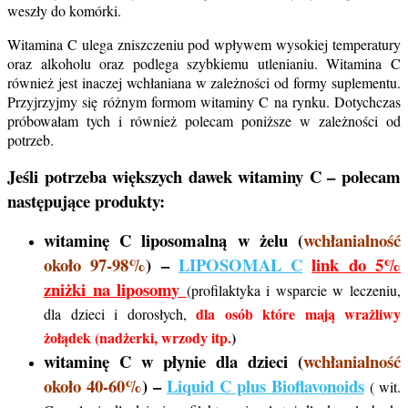
weszły do komórki.
Witamina C ulega zniszczeniu pod wpływem wysokiej temperatury
oraz alkoholu oraz podlega szybkiemu utlenianiu. Witamina C
również jest inaczej wchłaniana w zależności od formy suplementu.
Przyjrzyjmy się różnym formom witaminy C na rynku. Dotychczas
próbowałam tych i również polecam poniższe w zależności od
potrzeb.
Jeśli potrzeba większych dawek witaminy C – polecam
następujące produkty:
witaminę C liposomalną w żelu (
wchłanialność
około 97-98%
) –
LIPOSOMAL C
link do 5%
zniżki na liposomy
(profilaktyka i wsparcie w leczeniu,
dla osób które mają wrażliwy
dla dzieci i dorosłych,
żołądek (nadżerki, wrzody itp.
)
witaminę C w płynie dla dzieci (
wchłanialność
około 40-60%
) –
Liquid C plus Bioflavonoids
( wit.