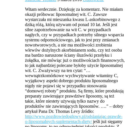
Witam serdecznie. Dziękuję za komentarz. Nie miałam
okazji próbowac liposomalnej wit. C. Zawsze
wystarczała mi mieszanka kwasu L-askorbinowego z
dziką różą, którą używam od ponad 10 lat. Jeśli jest
silne zapotrzebowanie na wit C. w przypadkach
nagłych, czy w przypadkach potrzeby silnego wsparcia
systemu odpornościowego, jak to jest przy zmianach
nowotworowych, a nie ma możliwości zrobienia
wlewów dożylnych akorbinianem sodu, czy też osoba
ma bardzo naruszone ściany śluzówki przełyku i
żołądka, nie mówiąc już o możliwościach finansowych,
to jak najbardziej polecane byłoby użycie liposomalnej
wit. C. Zważywszy na ten cytat: “…
wewnątrzkomórkowe wychwytywanie witaminy C,
wyjątkowy aspekt dobrego produktu liposomalnego
nigdy nie pojawi się w przypadku stosowania
“domowej roboty” produktu. Są firmy, które produkują
preparaty zawierające prawdziwe liposomy, są też
takie, które niestety używają tylko nazwy do
produktów nie zawierających liposomów. ….” – dobry
artykuł Pana Dr. Thomas Levy źródło:
http://www.pozdrowiedoglowy.pl/odslaniajac-prawde-
o-liposomalnych-suplementach-diety/
jeśli już sięgamy
po liposomy, to po odpowiedniej jakości produkty. Z