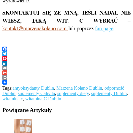
wyzdrowienie.
SKONTAKTUJ SIĘ ZE MNĄ, JEŚLI NADAL NIE
WIESZ, JAKĄ WIT. C WYBRAĆ
–
kontakt@marzenakolano.com
lub poprzez
fan page
.
Facebook
Twitter
Pinterest
LinkedIn
Email
Gmail
Print
Tags:
antyoksydanty Dublin
,
Marzena Kolano Dublin
,
odporność
Dublin
,
suplementy Calivita
,
suplementy diety
,
suplementy Dublin
,
witamina c
,
witamina C Dublin
Powiązane Artykuły