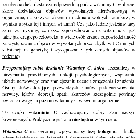
że obecna dieta dostarcza odpowiednią podaż witaminy C w diecie,
skoro doświadcza objawów wywołanych nierównowagą w
organizmie, na korzyść toksemii i nadmiaru wolnych rodników, w
wyniku ubytku tej i innych witamin? Czy jako ludzie jesteśmy tacy
sami, że myślimy, że nasze zapotrzebowanie na witaminę C jest
takie jak drugiego człowieka, a wiele osób zrzuca odpowiedzialność
za występowanie objawów wywołanych przez ubytki wit C i innych
substancji
na genetykę i występowanie tych samych objawów w
rodzinie
?
Przypomnijmy sobie działanie Witaminy C, która
uczestniczy w
utrzymaniu prawidłowych funkcji psychologicznych, wspieraniu
układu nerwowego oraz zmniejszaniu uczucia zmęczenia i znużenia.
Osoby doświadczające przewlekłych stanów poddenerwowania,
nerwicy, lęków, depresji, apatii, skurczów szczególnie powinny
zwrócić uwagę na poziom witaminy C w swoim organizmie.
witaminie C
To dzięki
zachowujemy dobry stan naczyń
niezbędna
krwionośnych. Praktycznie jest ona
w tym celu.
kolagenu
Witamina C
ma ogromny wpływ na syntezę
– białka
odpowiedzialnego za jędrność i elastyczność skóry, ale nie tylko