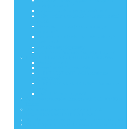
Jak wzmocnić swój organizm i zatrzymać
infekcję w zarodku?
Jak pomóc sobie w przypadku alergii?
Obfite i bolesne miesiączki – jak sobie z nimi
radzić?
Cholesterol. Dlaczego to, co ważne jest
ukrywane ?
Czy wyleczenie infekcji pomoże wyleczyć
Hashimoto?
Naturalne anty-depresanty
Jodek Potasu “nierządu” czy Płyn Lugola?
HEALY TERAPIA CZĘSTOTLIWOŚCIOWA
Wypożycz Healy
Częstotliwości Twojego ciała
ELEKTROSTYMULACJA zmniejsza
spastyczność
ELEKTROAKUPUNKTURA a bariera krew-
mózg
EKG i PPG w zasięgu ręki
Odwracanie procesów chorobowych Cz.1. Konflikty i
Emocje
Odwracanie procesów chorobowych cz.2.
TECHNIKA UWOLNIENIA EMOCJI
Stymulacja nerwu błędnego metodą samouzdrawiania
Najważniejsze w odporności organizmu to środowisko