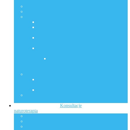
komórki
Sposoby na nadwrażliwość elektromagnetyczną
GCMAF w onkologii Cz. 1.
Czy obawiasz się szczepień? Co zrobić?
Szczepienia są bezpieczne, bo …?
Protokół – co możemy zrobić profilaktycznie i po
zatruciu glikoproteiną S i tlenkiem grafenu cz. 1.
Jak wesprzeć zdrowie dziecka po NOP-ie
poszczepiennym?
Lekarze apelują ! Skuteczne metody
zmniejszające zapalenie płuc w tym COVID-19 !
COVID-19 jako SARS-CoV-2 z mutacją
glikoproteiny S – zapobieganie i
zwalczanie
Jerzy Zięba w Dublinie
Usuwaj przyczynę, nie chorobę – Jerzy Zięba w
Dublinie
Nagranie z wykładu Jerzego Zięby w Dublinie
Skuteczna antykoncepcja bez tabletek i naturalne
planowanie rodziny
Konsultacje
naturoterapia
Konsultacje
Oferta Cennik
Transformacja I Mentoring Indywidualny