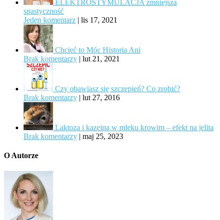
ELEKTROSTYMULACJA zmniejsza
spastyczność
Jeden komentarz
|
lis 17, 2021
Chcieć to Móc Historia Ani
Brak komentarzy
|
lut 21, 2021
Czy obawiasz się szczepień? Co zrobić?
Brak komentarzy
|
lut 27, 2016
Laktoza i kazeina w mleku krowim – efekt na jelita
Brak komentarzy
|
maj 25, 2023
O Autorze