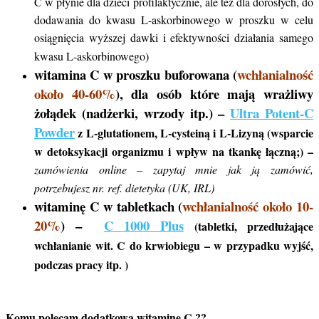
C w płynie dla dzieci profilaktycznie, ale też dla dorosłych, do
dodawania do kwasu L-askorbinowego w proszku w celu
osiągnięcia wyższej dawki i efektywności działania samego
kwasu L-askorbinowego)
witamina C w proszku buforowana (
wchłanialność
około 40-60%
), dla osób które mają wrażliwy
żołądek (nadżerki, wrzody itp.) –
Ultra Potent-C
Powder
z L-glutationem, L-cysteiną i L-Lizyną (wsparcie
w detoksykacji organizmu i wpływ na tkankę łączną;) –
zamówienia online – zapytaj mnie jak ją zamówić,
potrzebujesz nr. ref. dietetyka (UK, IRL)
witaminę C w tabletkach (
wchłanialność około 10-
20%
) –
C 1000 Plus
(tabletki, przedłużające
wchłanianie wit. C do krwiobiegu – w przypadku wyjść,
podczas pracy itp. )
Komu polecam dodatkową witaminę C ??