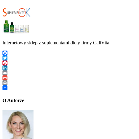
Internetowy sklep z suplementami diety firmy CaliVita
Facebook
Twitter
Pinterest
LinkedIn
Email
Gmail
Print
O Autorze