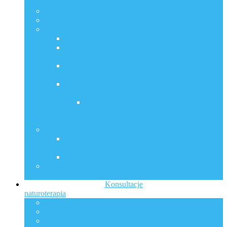
komórki
Sposoby na nadwrażliwość elektromagnetyczną
GCMAF w onkologii Cz. 1.
Czy obawiasz się szczepień? Co zrobić?
Szczepienia są bezpieczne, bo …?
Protokół – co możemy zrobić profilaktycznie i po
zatruciu glikoproteiną S i tlenkiem grafenu cz. 1.
Jak wesprzeć zdrowie dziecka po NOP-ie
poszczepiennym?
Lekarze apelują ! Skuteczne metody
zmniejszające zapalenie płuc w tym COVID-19 !
COVID-19 jako SARS-CoV-2 z mutacją
glikoproteiny S – zapobieganie i
zwalczanie
Jerzy Zięba w Dublinie
Usuwaj przyczynę, nie chorobę – Jerzy Zięba w
Dublinie
Nagranie z wykładu Jerzego Zięby w Dublinie
Skuteczna antykoncepcja bez tabletek i naturalne
planowanie rodziny
Konsultacje
naturoterapia
Konsultacje
Oferta Cennik
Transformacja I Mentoring Indywidualny