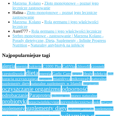
Marzena_Kolano
-
Złoto monojonowe – poznaj jego
lecznicze zastosowanie
Halina
-
Złoto monojonowe – poznaj jego lecznicze
zastosowanie
Marzena_Kolano
-
Rola germanu i jego właściwości
lecznicze
Aurel777
-
Rola germanu i jego właściwości lecznicze
Srebro monojonowe - zastosowanie | Marzena Kolano -
Porady dietetyczne, Dieta, Suplementy - Infinite Progress
Nutrition
-
Naturalny antybiotyk na infekcje
Najpopularniejsze tagi
alergia
anemia
bakterie
C1000 Plus
CaliVita
chlorofil
czosnek
dieta
częstotliwości
energia
Garlic Caps
Healy
infekcja
graviola
jelita
kuracja oczyszczająca
miażdżyca
mikroprądy
naturalne
mangostan
suplementy diety
naturalne suplementy w Irlandii
oczyszczanie
oczyszczanie organizmu
odporność
odrobaczanie
Paraprotex
prawo naturalne
polinesian noni
probiotyki
przeciwinfekcyjnie
przyrodolecznictwo
soki
styl życia
suplementy diety
suplementy
suplementy
suplementy naturalne
witamina c