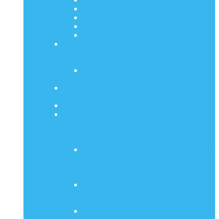
Zdrowszy jest chleb na zakwasie
Zakwas z buraków
Batony owsiano-jaglane
Pierniczki świąteczne – na choinkę
DOMOWY PROTOKÓŁ – ZATRZYMA
INFEKCJĘ I POMOŻE POWRÓCIĆ DO
ZDROWIA
NOWY SYROP ANTYBIOTYKOWY
NATURA
ŁUSZCZYCA AZS ECZEMA STANY
ZAPALNE SKÓRY
Stres – Jelita a Autoimmunologia
Jak przeprowadzić kurację oczyszczającą
usuwającą złogi, zanieczyszczenia, grzyby,
pasożyty, bakterie i usunąć przyczyny chorób?
Cz.1.
Jak przeprowadzić kurację oczyszczającą
usuwającą złogi, zanieczyszczenia, grzyby,
pasożyty, bakterie i usunąć przyczyny
chorób? Cz.2.
Objawy oczyszczenia organizmu oraz
reakcja Jarischa-Herxheimera. Jak temu
zapobiec?
Droga do zdrowia