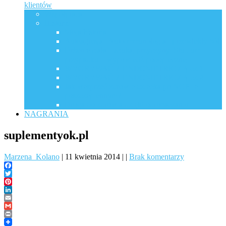
klientów
Współpraca
Historie
Moja historia
Autoagresja | Autoimmunologia i przewlekły ból
Drżenie ciała – szukaj przyczyny. Studium
przypadku – wypowiedź podopiecznej.
WYGRYWAĆ Z ENDOMETRIOZĄ cz.1
WYGRYWAĆ Z ENDOMETRIOZĄ cz.2
Jak wesprzeć zdrowie dziecka po NOP-ie
poszczepiennym?
Droga do zdrowia dzięki odrobaczaniu
NAGRANIA
suplementyok.pl
Marzena_Kolano
|
11 kwietnia 2014
|
|
Brak komentarzy
Facebook
Twitter
Pinterest
LinkedIn
Email
Gmail
Print