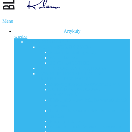
Menu
Artykuły
wiedza
POSTY ZDROWOTNE
WODA – NOŚNIK ŻYCIA
Wskaźniki idealnej wody
Woda plazmowa
SOKI / SMOOTHIE
PROJEKT: ORGANY WĄTROBA
ŻYWIENIE TERAPEUTYCZNE –
PRZEPISY I INSPIRACJE
Zdrowe podejście do żywienia: 3 w 1
OGRÓDEK OWOCOWO –
WARZYWNY
Białka jajek – stan żołądka warunkuje ich
strawienie
Laktoza i kazeina w mleku krowim – efekt
na jelita
Enzymy Bołotowa
Ważne w okresie jesienno – zimowym
Hydroxymaślany a maślan sodu?