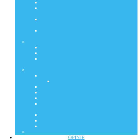
Jak używać witaminę C, jaką formę i kiedy?
Suplementy diety. Podstawy. Od czego zacząć?
cz.1.
Suplementy diety. Podstawy. Od czego zacząć?
Cz. 2
Suplementy diety. Podstawy. Od czego zacząć?
Cz. 3
Porebski Liposoms – liposomy
Witamina C
Kurkuma profilaktycznie i leczniczo
Glutation, hormon wzrostu HGH, a regeneracja
organizmu – Natural HGH Support
CaliVita International
Kupuj taniej z numerem klubowym
Zniżki i bonusy w Calivita
Sklep Online
Naturalny antybiotyk na infekcje
Właściwości czosnku – ajoen i alicyna
Chlorofil z lucerny siewnej na ratunek
przemęczeniu
Sok z super odżywczych owoców na jesień
Współpraca
Warsztaty
Zioła, które odmieniły moje życie
OPINIE