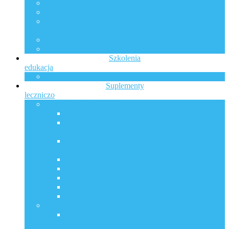
Mentoring IP Nutrition ACADEMY
Mastermind On-line
Grupa wsparcia – Pro-zdrowotne zastosowanie
suplementów diety
Klienci anglojęzyczni
SUBSKRYBUJ
Szkolenia
edukacja
SZKOLENIE HEALY BASIC
Suplementy
leczniczo
POLECANE PRODUKTY
Rola germanu i jego właściwości lecznicze
Złoto monojonowe – poznaj jego lecznicze
zastosowanie
Srebro monojonowe – właściwości i
zastosowanie
Srebro koloidalne – dlaczego i do czego?
Poznaj szerokie zastosowanie krzemu z borem
HOMOCYNE
Berberyna vs metformina cukrzyca typu I i II
Metabiotyki – metabolity szczepów bakterii
Naturalne vs Syntetyczne
Jak podnieść wchłanialność witamin? Liposomy
– oto odpowiedź