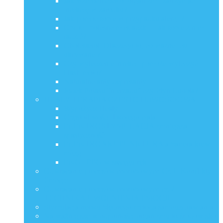
Jak wzmocnić swój organizm i zatrzymać
infekcję w zarodku?
Jak pomóc sobie w przypadku alergii?
Obfite i bolesne miesiączki – jak sobie z nimi
radzić?
Cholesterol. Dlaczego to, co ważne jest
ukrywane ?
Czy wyleczenie infekcji pomoże wyleczyć
Hashimoto?
Naturalne anty-depresanty
Jodek Potasu “nierządu” czy Płyn Lugola?
HEALY TERAPIA CZĘSTOTLIWOŚCIOWA
Wypożycz Healy
Częstotliwości Twojego ciała
ELEKTROSTYMULACJA zmniejsza
spastyczność
ELEKTROAKUPUNKTURA a bariera krew-
mózg
EKG i PPG w zasięgu ręki
Odwracanie procesów chorobowych Cz.1. Konflikty i
Emocje
Odwracanie procesów chorobowych cz.2.
TECHNIKA UWOLNIENIA EMOCJI
Stymulacja nerwu błędnego metodą samouzdrawiania
Najważniejsze w odporności organizmu to środowisko