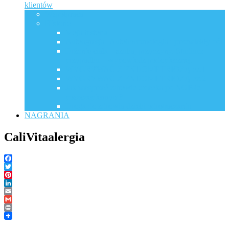
klientów
Współpraca
Historie
Moja historia
Autoagresja | Autoimmunologia i przewlekły ból
Drżenie ciała – szukaj przyczyny. Studium
przypadku – wypowiedź podopiecznej.
WYGRYWAĆ Z ENDOMETRIOZĄ cz.1
WYGRYWAĆ Z ENDOMETRIOZĄ cz.2
Jak wesprzeć zdrowie dziecka po NOP-ie
poszczepiennym?
Droga do zdrowia dzięki odrobaczaniu
NAGRANIA
CaliVitaalergia
Facebook
Twitter
Pinterest
LinkedIn
Email
Gmail
Print