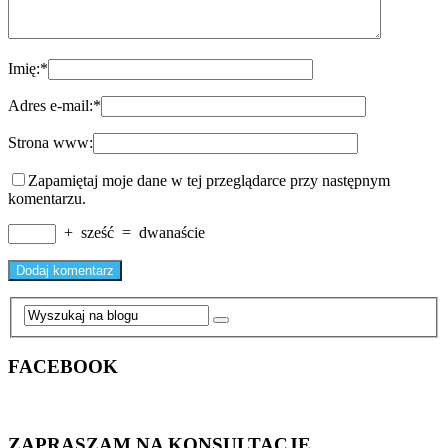
Imię:
*
Adres e-mail:
*
Strona www:
Zapamiętaj moje dane w tej przeglądarce przy następnym
komentarzu.
+
sześć
=
dwanaście
FACEBOOK
ZAPRASZAM NA KONSULTACJE