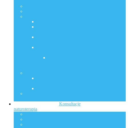
komórki
Sposoby na nadwrażliwość elektromagnetyczną
GCMAF w onkologii Cz. 1.
Czy obawiasz się szczepień? Co zrobić?
Szczepienia są bezpieczne, bo …?
Protokół – co możemy zrobić profilaktycznie i po
zatruciu glikoproteiną S i tlenkiem grafenu cz. 1.
Jak wesprzeć zdrowie dziecka po NOP-ie
poszczepiennym?
Lekarze apelują ! Skuteczne metody
zmniejszające zapalenie płuc w tym COVID-19 !
COVID-19 jako SARS-CoV-2 z mutacją
glikoproteiny S – zapobieganie i
zwalczanie
Jerzy Zięba w Dublinie
Usuwaj przyczynę, nie chorobę – Jerzy Zięba w
Dublinie
Nagranie z wykładu Jerzego Zięby w Dublinie
Skuteczna antykoncepcja bez tabletek i naturalne
planowanie rodziny
Konsultacje
naturoterapia
Konsultacje
Oferta Cennik
Transformacja I Mentoring Indywidualny