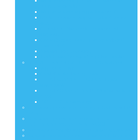
Jak wzmocnić swój organizm i zatrzymać
infekcję w zarodku?
Jak pomóc sobie w przypadku alergii?
Obfite i bolesne miesiączki – jak sobie z nimi
radzić?
Cholesterol. Dlaczego to, co ważne jest
ukrywane ?
Czy wyleczenie infekcji pomoże wyleczyć
Hashimoto?
Naturalne anty-depresanty
Jodek Potasu “nierządu” czy Płyn Lugola?
HEALY TERAPIA CZĘSTOTLIWOŚCIOWA
Wypożycz Healy
Częstotliwości Twojego ciała
ELEKTROSTYMULACJA zmniejsza
spastyczność
ELEKTROAKUPUNKTURA a bariera krew-
mózg
EKG i PPG w zasięgu ręki
Odwracanie procesów chorobowych Cz.1. Konflikty i
Emocje
Odwracanie procesów chorobowych cz.2.
TECHNIKA UWOLNIENIA EMOCJI
Stymulacja nerwu błędnego metodą samouzdrawiania
Najważniejsze w odporności organizmu to środowisko