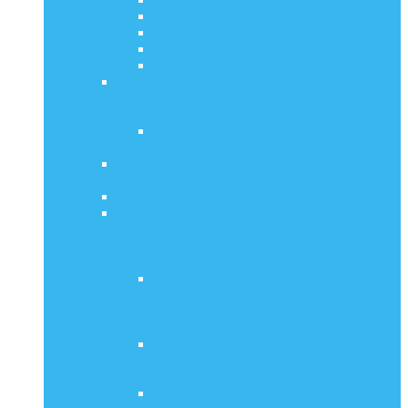
Zdrowszy jest chleb na zakwasie
Zakwas z buraków
Batony owsiano-jaglane
Pierniczki świąteczne – na choinkę
DOMOWY PROTOKÓŁ – ZATRZYMA
INFEKCJĘ I POMOŻE POWRÓCIĆ DO
ZDROWIA
NOWY SYROP ANTYBIOTYKOWY
NATURA
ŁUSZCZYCA AZS ECZEMA STANY
ZAPALNE SKÓRY
Stres – Jelita a Autoimmunologia
Jak przeprowadzić kurację oczyszczającą
usuwającą złogi, zanieczyszczenia, grzyby,
pasożyty, bakterie i usunąć przyczyny chorób?
Cz.1.
Jak przeprowadzić kurację oczyszczającą
usuwającą złogi, zanieczyszczenia, grzyby,
pasożyty, bakterie i usunąć przyczyny
chorób? Cz.2.
Objawy oczyszczenia organizmu oraz
reakcja Jarischa-Herxheimera. Jak temu
zapobiec?
Droga do zdrowia