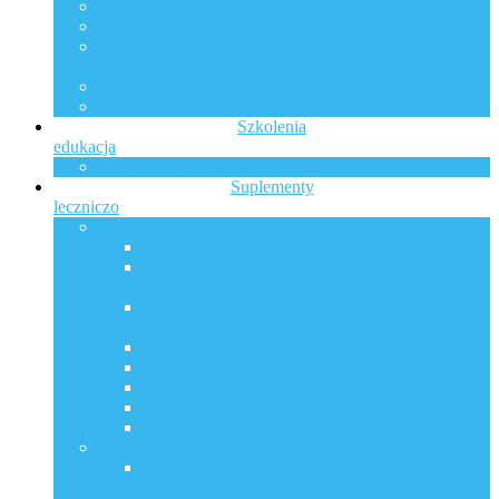
Mentoring IP Nutrition ACADEMY
Mastermind On-line
Grupa wsparcia – Pro-zdrowotne zastosowanie
suplementów diety
Klienci anglojęzyczni
SUBSKRYBUJ
Szkolenia
edukacja
SZKOLENIE HEALY BASIC
Suplementy
leczniczo
POLECANE PRODUKTY
Rola germanu i jego właściwości lecznicze
Złoto monojonowe – poznaj jego lecznicze
zastosowanie
Srebro monojonowe – właściwości i
zastosowanie
Srebro koloidalne – dlaczego i do czego?
Poznaj szerokie zastosowanie krzemu z borem
HOMOCYNE
Berberyna vs metformina cukrzyca typu I i II
Metabiotyki – metabolity szczepów bakterii
Naturalne vs Syntetyczne
Jak podnieść wchłanialność witamin? Liposomy
– oto odpowiedź