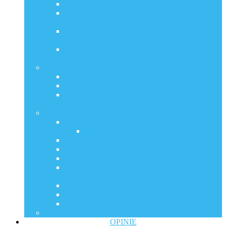
Jak używać witaminę C, jaką formę i kiedy?
Suplementy diety. Podstawy. Od czego zacząć?
cz.1.
Suplementy diety. Podstawy. Od czego zacząć?
Cz. 2
Suplementy diety. Podstawy. Od czego zacząć?
Cz. 3
Porebski Liposoms – liposomy
Witamina C
Kurkuma profilaktycznie i leczniczo
Glutation, hormon wzrostu HGH, a regeneracja
organizmu – Natural HGH Support
CaliVita International
Kupuj taniej z numerem klubowym
Zniżki i bonusy w Calivita
Sklep Online
Naturalny antybiotyk na infekcje
Właściwości czosnku – ajoen i alicyna
Chlorofil z lucerny siewnej na ratunek
przemęczeniu
Sok z super odżywczych owoców na jesień
Współpraca
Warsztaty
Zioła, które odmieniły moje życie
OPINIE