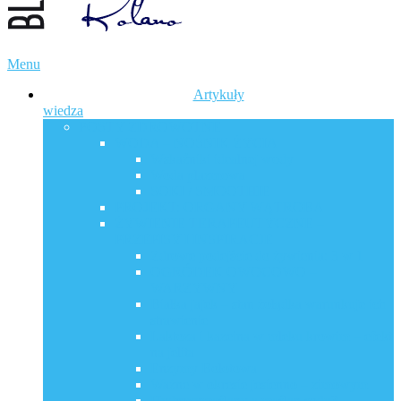
Menu
Artykuły
wiedza
POSTY ZDROWOTNE
WODA – NOŚNIK ŻYCIA
Wskaźniki idealnej wody
Woda plazmowa
SOKI / SMOOTHIE
PROJEKT: ORGANY WĄTROBA
ŻYWIENIE TERAPEUTYCZNE –
PRZEPISY I INSPIRACJE
Zdrowe podejście do żywienia: 3 w 1
OGRÓDEK OWOCOWO –
WARZYWNY
Białka jajek – stan żołądka warunkuje ich
strawienie
Laktoza i kazeina w mleku krowim – efekt
na jelita
Enzymy Bołotowa
Ważne w okresie jesienno – zimowym
Hydroxymaślany a maślan sodu?