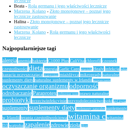
lecznicze
Beata
-
Rola germanu i jego właściwości lecznicze
Marzena_Kolano
-
Złoto monojonowe – poznaj jego
lecznicze zastosowanie
Halina
-
Złoto monojonowe – poznaj jego lecznicze
zastosowanie
Marzena_Kolano
-
Rola germanu i jego właściwości
lecznicze
Najpopularniejsze tagi
alergia
anemia
bakterie
C1000 Plus
CaliVita
chlorofil
czosnek
dieta
częstotliwości
energia
Garlic Caps
Healy
infekcja
graviola
jelita
kuracja oczyszczająca
miażdżyca
mikroprądy
naturalne
mangostan
suplementy diety
naturalne suplementy w Irlandii
oczyszczanie
oczyszczanie organizmu
odporność
odrobaczanie
Paraprotex
prawo naturalne
polinesian noni
probiotyki
przeciwinfekcyjnie
przyrodolecznictwo
soki
styl życia
suplementy diety
suplementy
suplementy
suplementy naturalne
witamina c
w Irlandii
terapia częstotliwościowa
witamina
zapalenie
zdrowie
zioła
D3
wątroba
złogi