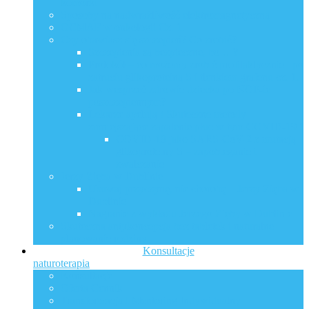
komórki
Sposoby na nadwrażliwość elektromagnetyczną
GCMAF w onkologii Cz. 1.
Czy obawiasz się szczepień? Co zrobić?
Szczepienia są bezpieczne, bo …?
Protokół – co możemy zrobić profilaktycznie i po
zatruciu glikoproteiną S i tlenkiem grafenu cz. 1.
Jak wesprzeć zdrowie dziecka po NOP-ie
poszczepiennym?
Lekarze apelują ! Skuteczne metody
zmniejszające zapalenie płuc w tym COVID-19 !
COVID-19 jako SARS-CoV-2 z mutacją
glikoproteiny S – zapobieganie i
zwalczanie
Jerzy Zięba w Dublinie
Usuwaj przyczynę, nie chorobę – Jerzy Zięba w
Dublinie
Nagranie z wykładu Jerzego Zięby w Dublinie
Skuteczna antykoncepcja bez tabletek i naturalne
planowanie rodziny
Konsultacje
naturoterapia
Konsultacje
Oferta Cennik
Transformacja I Mentoring Indywidualny