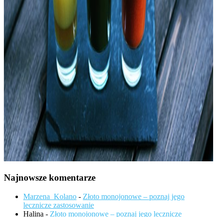
Najnowsze komentarze
Marzena_Kolano
-
Złoto monojonowe – poznaj jego
lecznicze zastosowanie
Halina
-
Złoto monojonowe – poznaj jego lecznicze