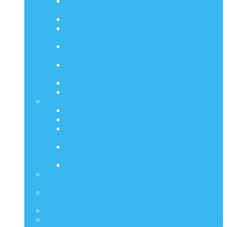
Jak wzmocnić swój organizm i zatrzymać
infekcję w zarodku?
Jak pomóc sobie w przypadku alergii?
Obfite i bolesne miesiączki – jak sobie z nimi
radzić?
Cholesterol. Dlaczego to, co ważne jest
ukrywane ?
Czy wyleczenie infekcji pomoże wyleczyć
Hashimoto?
Naturalne anty-depresanty
Jodek Potasu “nierządu” czy Płyn Lugola?
HEALY TERAPIA CZĘSTOTLIWOŚCIOWA
Wypożycz Healy
Częstotliwości Twojego ciała
ELEKTROSTYMULACJA zmniejsza
spastyczność
ELEKTROAKUPUNKTURA a bariera krew-
mózg
EKG i PPG w zasięgu ręki
Odwracanie procesów chorobowych Cz.1. Konflikty i
Emocje
Odwracanie procesów chorobowych cz.2.
TECHNIKA UWOLNIENIA EMOCJI
Stymulacja nerwu błędnego metodą samouzdrawiania
Najważniejsze w odporności organizmu to środowisko