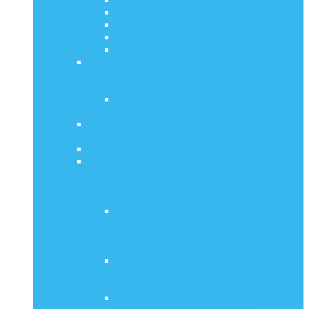
Zdrowszy jest chleb na zakwasie
Zakwas z buraków
Batony owsiano-jaglane
Pierniczki świąteczne – na choinkę
DOMOWY PROTOKÓŁ – ZATRZYMA
INFEKCJĘ I POMOŻE POWRÓCIĆ DO
ZDROWIA
NOWY SYROP ANTYBIOTYKOWY
NATURA
ŁUSZCZYCA AZS ECZEMA STANY
ZAPALNE SKÓRY
Stres – Jelita a Autoimmunologia
Jak przeprowadzić kurację oczyszczającą
usuwającą złogi, zanieczyszczenia, grzyby,
pasożyty, bakterie i usunąć przyczyny chorób?
Cz.1.
Jak przeprowadzić kurację oczyszczającą
usuwającą złogi, zanieczyszczenia, grzyby,
pasożyty, bakterie i usunąć przyczyny
chorób? Cz.2.
Objawy oczyszczenia organizmu oraz
reakcja Jarischa-Herxheimera. Jak temu
zapobiec?
Droga do zdrowia