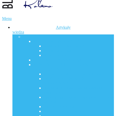
Menu
Artykuły
wiedza
POSTY ZDROWOTNE
WODA – NOŚNIK ŻYCIA
Wskaźniki idealnej wody
Woda plazmowa
SOKI / SMOOTHIE
PROJEKT: ORGANY WĄTROBA
ŻYWIENIE TERAPEUTYCZNE –
PRZEPISY I INSPIRACJE
Zdrowe podejście do żywienia: 3 w 1
OGRÓDEK OWOCOWO –
WARZYWNY
Białka jajek – stan żołądka warunkuje ich
strawienie
Laktoza i kazeina w mleku krowim – efekt
na jelita
Enzymy Bołotowa
Ważne w okresie jesienno – zimowym
Hydroxymaślany a maślan sodu?