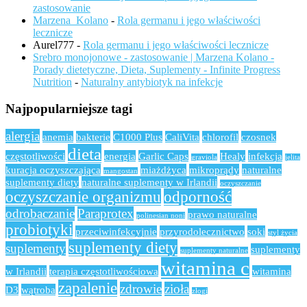
zastosowanie
Marzena_Kolano
-
Rola germanu i jego właściwości
lecznicze
Aurel777
-
Rola germanu i jego właściwości lecznicze
Srebro monojonowe - zastosowanie | Marzena Kolano -
Porady dietetyczne, Dieta, Suplementy - Infinite Progress
Nutrition
-
Naturalny antybiotyk na infekcje
Najpopularniejsze tagi
alergia
anemia
bakterie
C1000 Plus
CaliVita
chlorofil
czosnek
dieta
częstotliwości
energia
Garlic Caps
Healy
infekcja
graviola
jelita
kuracja oczyszczająca
miażdżyca
mikroprądy
naturalne
mangostan
suplementy diety
naturalne suplementy w Irlandii
oczyszczanie
oczyszczanie organizmu
odporność
odrobaczanie
Paraprotex
prawo naturalne
polinesian noni
probiotyki
przeciwinfekcyjnie
przyrodolecznictwo
soki
styl życia
suplementy diety
suplementy
suplementy
suplementy naturalne
witamina c
w Irlandii
terapia częstotliwościowa
witamina
zapalenie
zdrowie
zioła
D3
wątroba
złogi