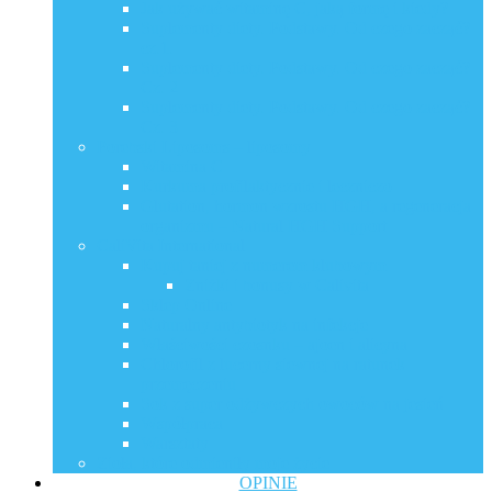
Jak używać witaminę C, jaką formę i kiedy?
Suplementy diety. Podstawy. Od czego zacząć?
cz.1.
Suplementy diety. Podstawy. Od czego zacząć?
Cz. 2
Suplementy diety. Podstawy. Od czego zacząć?
Cz. 3
Porebski Liposoms – liposomy
Witamina C
Kurkuma profilaktycznie i leczniczo
Glutation, hormon wzrostu HGH, a regeneracja
organizmu – Natural HGH Support
CaliVita International
Kupuj taniej z numerem klubowym
Zniżki i bonusy w Calivita
Sklep Online
Naturalny antybiotyk na infekcje
Właściwości czosnku – ajoen i alicyna
Chlorofil z lucerny siewnej na ratunek
przemęczeniu
Sok z super odżywczych owoców na jesień
Współpraca
Warsztaty
Zioła, które odmieniły moje życie
OPINIE