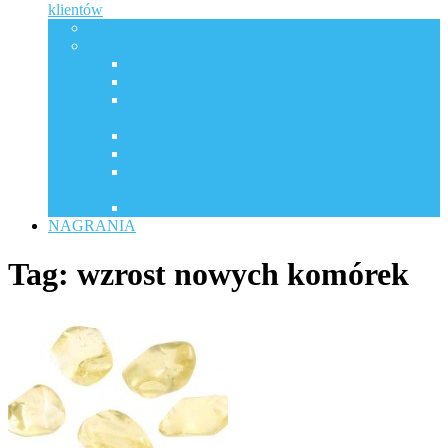
klientów
Współpraca
Historie
Moja historia
Autoagresja | Autoimmunologia i przewlekły ból
Drżenie ciała – szukaj przyczyny. Studium
przypadku – wypowiedź podopiecznej.
WYGRYWAĆ Z ENDOMETRIOZĄ cz.1
WYGRYWAĆ Z ENDOMETRIOZĄ cz.2
Jak wesprzeć zdrowie dziecka po NOP-ie
poszczepiennym?
Droga do zdrowia dzięki odrobaczaniu
NAGRANIA
Tag:
wzrost nowych komórek