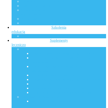
Mentoring IP Nutrition ACADEMY
Mastermind On-line
Grupa wsparcia – Pro-zdrowotne zastosowanie
suplementów diety
Klienci anglojęzyczni
SUBSKRYBUJ
Szkolenia
edukacja
SZKOLENIE HEALY BASIC
Suplementy
leczniczo
POLECANE PRODUKTY
Rola germanu i jego właściwości lecznicze
Złoto monojonowe – poznaj jego lecznicze
zastosowanie
Srebro monojonowe – właściwości i
zastosowanie
Srebro koloidalne – dlaczego i do czego?
Poznaj szerokie zastosowanie krzemu z borem
HOMOCYNE
Berberyna vs metformina cukrzyca typu I i II
Metabiotyki – metabolity szczepów bakterii
Naturalne vs Syntetyczne
Jak podnieść wchłanialność witamin? Liposomy
– oto odpowiedź